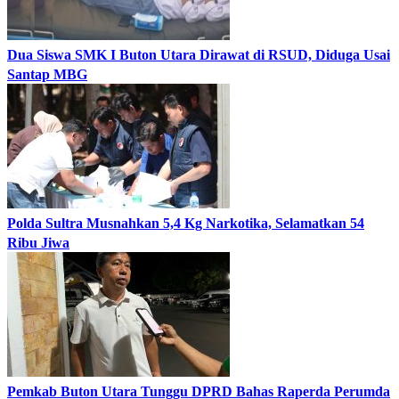
Dua Siswa SMK I Buton Utara Dirawat di RSUD, Diduga Usai
Santap MBG
Polda Sultra Musnahkan 5,4 Kg Narkotika, Selamatkan 54
Ribu Jiwa
Pemkab Buton Utara Tunggu DPRD Bahas Raperda Perumda