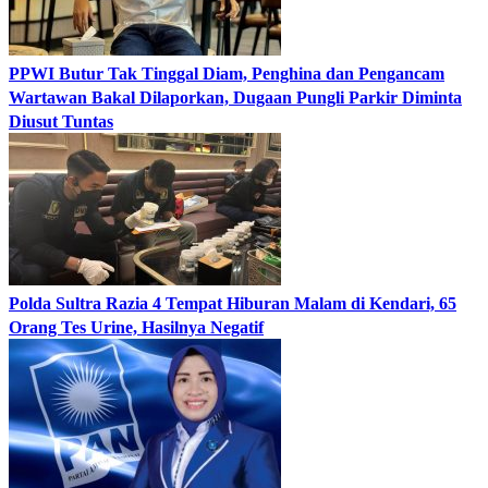
PPWI Butur Tak Tinggal Diam, Penghina dan Pengancam
Wartawan Bakal Dilaporkan, Dugaan Pungli Parkir Diminta
Diusut Tuntas
Polda Sultra Razia 4 Tempat Hiburan Malam di Kendari, 65
Orang Tes Urine, Hasilnya Negatif