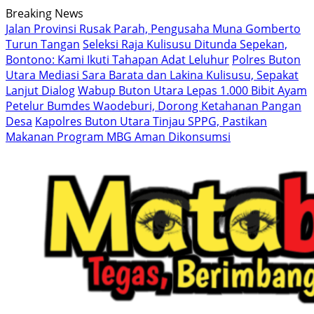
Langsung
Breaking News
ke
Jalan Provinsi Rusak Parah, Pengusaha Muna Gomberto
konten
Turun Tangan
Seleksi Raja Kulisusu Ditunda Sepekan,
Bontono: Kami Ikuti Tahapan Adat Leluhur
Polres Buton
Utara Mediasi Sara Barata dan Lakina Kulisusu, Sepakat
Lanjut Dialog
Wabup Buton Utara Lepas 1.000 Bibit Ayam
Petelur Bumdes Waodeburi, Dorong Ketahanan Pangan
Desa
Kapolres Buton Utara Tinjau SPPG, Pastikan
Makanan Program MBG Aman Dikonsumsi