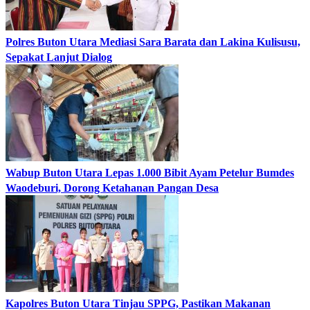
Polres Buton Utara Mediasi Sara Barata dan Lakina Kulisusu,
Sepakat Lanjut Dialog
Wabup Buton Utara Lepas 1.000 Bibit Ayam Petelur Bumdes
Waodeburi, Dorong Ketahanan Pangan Desa
Kapolres Buton Utara Tinjau SPPG, Pastikan Makanan