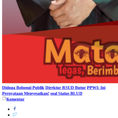
Diduga Bohongi Publik
Direktur RSUD Butur
PPWI: Ini
Pernyataan Menyesatkan!
soal Status BLUD
Komentar