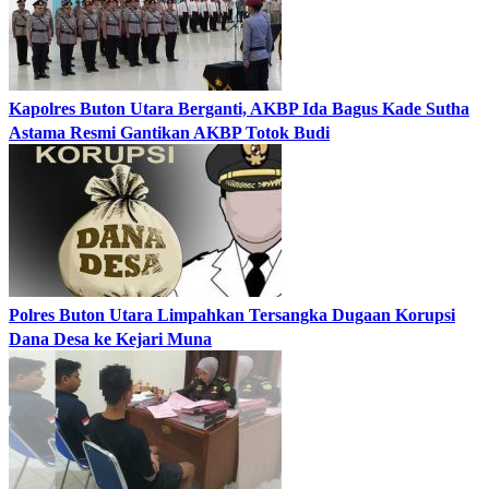
Kapolres Buton Utara Berganti, AKBP Ida Bagus Kade Sutha
Astama Resmi Gantikan AKBP Totok Budi
Polres Buton Utara Limpahkan Tersangka Dugaan Korupsi
Dana Desa ke Kejari Muna