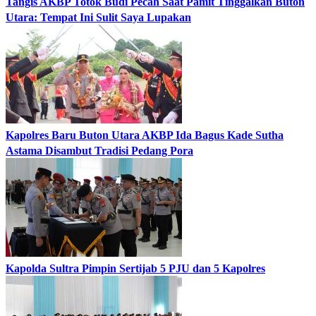
Tangis AKBP Totok Budi Pecah Saat Pamit Tinggalkan Buton
Utara: Tempat Ini Sulit Saya Lupakan
Kapolres Baru Buton Utara AKBP Ida Bagus Kade Sutha
Astama Disambut Tradisi Pedang Pora
Kapolda Sultra Pimpin Sertijab 5 PJU dan 5 Kapolres