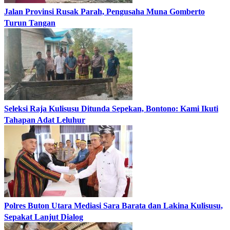
Jalan Provinsi Rusak Parah, Pengusaha Muna Gomberto
Turun Tangan
Seleksi Raja Kulisusu Ditunda Sepekan, Bontono: Kami Ikuti
Tahapan Adat Leluhur
Polres Buton Utara Mediasi Sara Barata dan Lakina Kulisusu,
Sepakat Lanjut Dialog